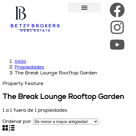
Quienes Somos
Nuestros Servicios
B E T Z Y B R O K E R S
R E A L E S T A T E
Inicio
Propiedades
The Break Lounge Rooftop Garden
Property Feature
The Break Lounge Rooftop Garden
1
a
1
fuera de
1
propiedades
Ordenar por: