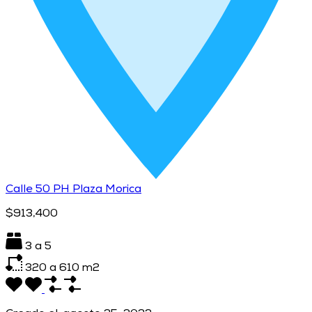
Calle 50 PH Plaza Morica
$913,400
3 a 5
320 a 610
m2