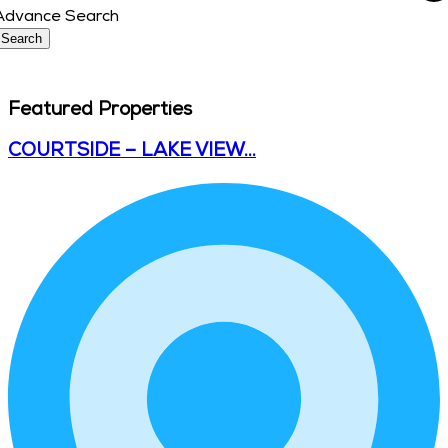
Advance Search
Search
Featured Properties
COURTSIDE – LAKE VIEW…