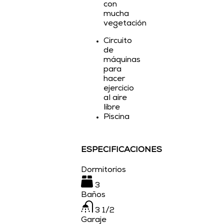
con
mucha
vegetación
Circuito
de
máquinas
para
hacer
ejercicio
al aire
libre
Piscina
ESPECIFICACIONES
Dormitorios
3
Baños
3 1/2
Garaje